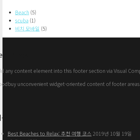
Beach
(5)
scuba
(1)
비치 모바일
(5)
ext Block
d any content element into this footer section via Visual Com
odbuy unconvenient widget-oriented content of footer areas!
최신 글
Best Beaches to Relax: 추천 여행 코스
2019년 10월 19일