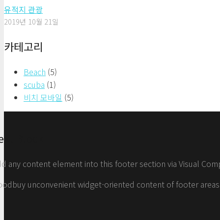
유적지 관광
2019년 10월 21일
카테고리
Beach
(5)
scuba
(1)
비치 모바일
(5)
ext Block
d any content element into this footer section via Visual Com
odbuy unconvenient widget-oriented content of footer areas!